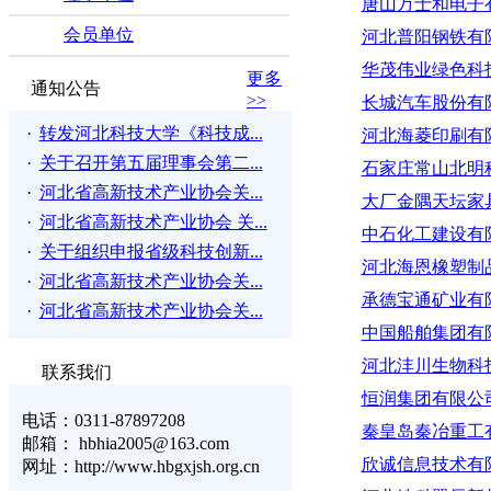
唐山万士和电子
会员单位
河北普阳钢铁有
华茂伟业绿色科
更多
通知公告
>>
长城汽车股份有
·
转发河北科技大学《科技成...
河北海菱印刷有
·
关于召开第五届理事会第二...
石家庄常山北明
·
河北省高新技术产业协会关...
大厂金隅天坛家
·
河北省高新技术产业协会 关...
中石化工建设有
·
关于组织申报省级科技创新...
河北海恩橡塑制
·
河北省高新技术产业协会关...
承德宝通矿业有
·
河北省高新技术产业协会关...
中国船舶集团有
河北沣川生物科
联系我们
恒润集团有限公
电话：0311-87897208
秦皇岛秦冶重工
邮箱： hbhia2005@163.com
欣诚信息技术有
网址：http://www.hbgxjsh.org.cn