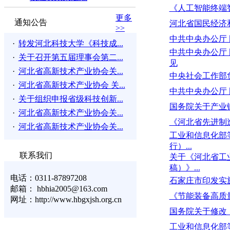
《人工智能终端
更多
通知公告
河北省国民经济
>>
中共中央办公厅
·
转发河北科技大学《科技成...
中共中央办公厅
·
关于召开第五届理事会第二...
见
·
河北省高新技术产业协会关...
中央社会工作部
·
河北省高新技术产业协会 关...
中共中央办公厅
·
关于组织申报省级科技创新...
国务院关于产业
·
河北省高新技术产业协会关...
《河北省先进制
·
河北省高新技术产业协会关...
工业和信息化部
行）...
联系我们
关于《河北省工
稿）》...
电话：0311-87897208
石家庄市印发实
邮箱： hbhia2005@163.com
《节能装备高质量
网址：http://www.hbgxjsh.org.cn
国务院关于修改
工业和信息化部