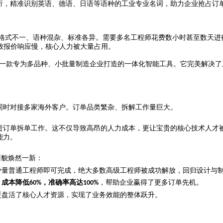
析，精准识别英语、德语、日语等语种的工业专业名词，助力企业抢占订
格式不一、语种混杂、标准各异。需要多名工程师花费数小时甚至数天进
致报价响应慢，核心人力被大量占用。
一款专为多品种、小批量制造企业打造的一体化智能工具。它完美解决了
同时对接多家海外客户。订单品类繁杂、拆解工作量巨大。
责订单拆单工作。这不仅导致高昂的人力成本，更让宝贵的核心技术人才被
能力。
面貌焕然一新：
少量普通工程师即可完成，绝大多数高级工程师被成功解放，回归设计与
，成本降低
，准确率高达
，帮助企业赢得了更多订单先机。
60%
100%
更盘活了核心人才资源，实现了业务效能的整体跃升。