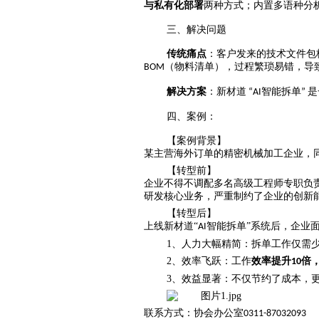
与私有化部署
两种方式；内置多语种分
三、解决问题
传统痛点
：客户发来的技术文件包
（物料清单），过程繁琐易错，导
BOM
解决方案
：新材道
智能拆单
是
“AI
”
四、案例：
【案例背景】
某主营海外订单的精密机械加工企业，
【转型前】
企业不得不调配多名高级工程师专职负
研发核心业务，严重制约了企业的创新
【转型后】
上线新材道“
智能拆单”系统后，企业
AI
1、人力大幅精简：拆单工作仅需
2、效率飞跃：工作
效率提升
倍
10
3、效益显著：不仅节约了成本，
联系方式：协会办公室
0311-87032093