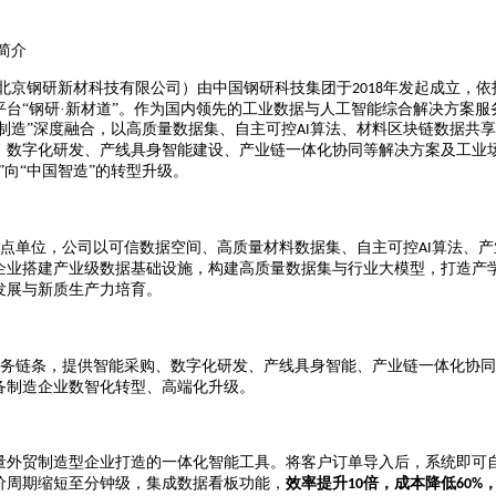
简介
北京钢研新材科技有限公司）由中国钢研科技集团于
年发起成立，依
2018
台“钢研·新材道”。作为国内领先的工业数据与人工智能综合解决方案
制造”深度融合，以高质量数据集、自主可控
算法、材料区块链数据共享
AI
、数字化研发、产线具身智能建设、产业链一体化协同等解决方案及工业
”向“中国智造”的转型升级。
点单位，公司以可信数据空间、高质量材料数据集、自主可控
算法、产
AI
企业搭建产业级数据基
础设施，构建高质量数据集与行业大模型，打造产
发展与新质生产力培育。
务链条，提供智能采购、数字化研发、产线具身智能、产业链一体化协同
备制造企业数智化转型、高端化升级。
量外贸制造型企业打造的一体化智能工具。将客户订单导入后，系统即可
价周期缩短至分钟级，集成数据看板功能
，
效率提升
倍，成本降低
10
60%