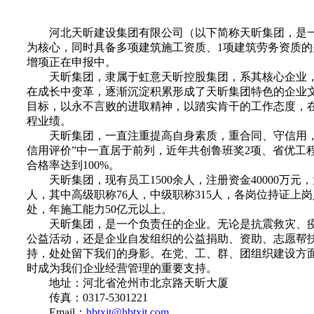
河北天昕建设集团有限公司（以下简称天昕集团，是一
为核心，同时具备多项建筑施工资质、1项建筑劳务资质
增项正在申报中。
天昕集团，隶属于虹意天昕控股集团，系其核心企业，其
在成长中变革，逐渐沉淀积累形成了天昕集团特色的企业文
目标，以永不言败的进取精神，以踏实肯干的工作态度，
程业绩。
天昕集团，一直注重提高自身素质，重合同、守信用，
信用评价”中一直居于前列，近年共创鲁班奖2项、省优工程
合格率达到100%。
天昕集团，现有员工1500余人，注册资金40000万元，
人，其中高级职称76人，中级职称315人，各岗位持证上岗
处，年施工能力50亿元以上。
天昕集团，是一个负责任的企业。无论是抗震救灾、疫
公益活动，还是企业自发组织的公益捐助、资助、志愿帮
持，处处留下我们的身影。在党、工、群、团组织建设方
时成为我们企业经营管理的重要支持。
地址：河北省沧州市北京路天昕大厦
传真：0317-5301221
Email：
hbtxjt@hbtxjt.com