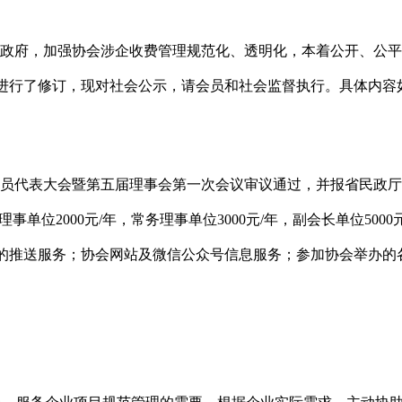
政府，
加强协会涉企收费管理规范化、透明化，
本着
公开、公平
进行了修订，现对社会
公示
，请会员和社会监督执行
。具体内容
员代表大会暨第
五
届理事会第一次会议审议通过
，并报省民政厅
理事单位
2000
元
/
年，常务理事单位
3000
元
/
年，副会长单位
5000
的推送服务；
协
会网站
及微
信公众号信息服务
；
参加
协会举办的