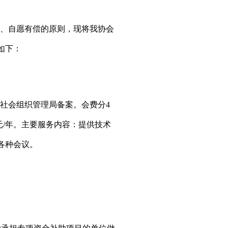
、自愿有偿的原则
，现将
我协会
如下：
社会组织管理局备案
。
会费
分
4
元
/
年。
主要服务内容：
提供技术
各种
会议
。