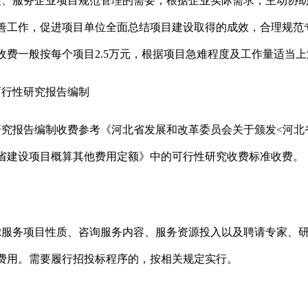
展、
服务企业项目
规范
管理
的需要，根据
企业
实际需
求，
主
动
协
善工作，促进
项目单位
全面
总结
项目
建设
取得
的
成效，合理
规范
收费
一般
按每个项目
2.5
万元，
根据项目
急难
程度及
工作量
适当上
可行性研究报告编制
研究报告编制收费参考《河北省发展和改革委员会关于颁发
<
河北
省建设项目概算其他费用定额》中的可行性研究收费标准收费。
虑服务项目性质、咨询服务内容、服务资源投入
以及
聘请专家、
费用。需要履行招投标程序的，按相关规定实行。