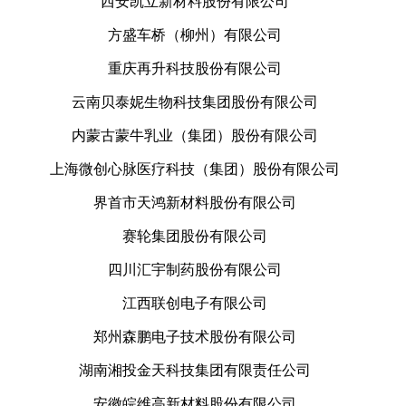
西安凯立新材料股份有限公司
方盛车桥（柳州）有限公司
重庆再升科技股份有限公司
云南贝泰妮生物科技集团股份有限公司
内蒙古蒙牛乳业（集团）股份有限公司
上海微创心脉医疗科技（集团）股份有限公司
界首市天鸿新材料股份有限公司
赛轮集团股份有限公司
四川汇宇制药股份有限公司
江西联创电子有限公司
郑州森鹏电子技术股份有限公司
湖南湘投金天科技集团有限责任公司
安徽皖维高新材料股份有限公司