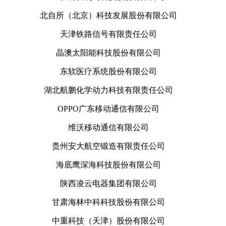
北自所（北京）科技发展股份有限公司
天津铁路信号有限责任公司
晶澳太阳能科技股份有限公司
东软医疗系统股份有限公司
湖北航鹏化学动力科技有限责任公司
OPPO广东移动通信有限公司
维沃移动通信有限公司
贵州安大航空锻造有限责任公司
海底鹰深海科技股份有限公司
陕西凌云电器集团有限公司
甘肃海林中科科技股份有限公司
中重科技（天津）股份有限公司