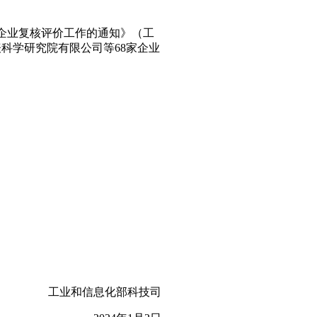
范企业复核评价工作的通知》（工
表科学研究院有限公司等68家企业
。
工业和信息化部科技司